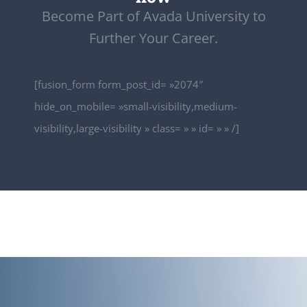
Become Part of Avada University to
Further Your Career.
[fusion_form form_post_id= »2074″
hide_on_mobile= »small-visibility,medium-
visibility,large-visibility » class= » » id= » » /]